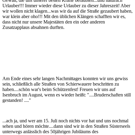
Gewalt, die uns unserer besten Kräfte beraubten...und natürlich
Urlauber!!! Immer wieder diese Urlauber zu dieser Jahreszeit! Aber
wir wollen nicht klagen...was wir da auf die Straße gezaubert haben,
war klein aber oho!!! Mit den üblichen Klängen schafften wir es,
dass nicht nur unsere Majestäten den ein oder anderen
Zusatzapplaus absahnen durften.
Am Ende eines sehr langen Nachmittages konnten wir uns gewiss
sein, schließlich alle Straßen von Schierwauere beschritten zu
haben....schön war's beim Schützenfest! Freuen wir uns auf
Isenbruch im August, wenn es wieder heißt: "....Bruderschaften still
gestanden! ...."
...ach ja, und wer am 15. Juli noch nichts vor hat und uns nochmal
sehen und hören möchte....dann sind wir in den Straßen Süsterseels
unterwegs anlässlich des 50jährigen Jubiläums des