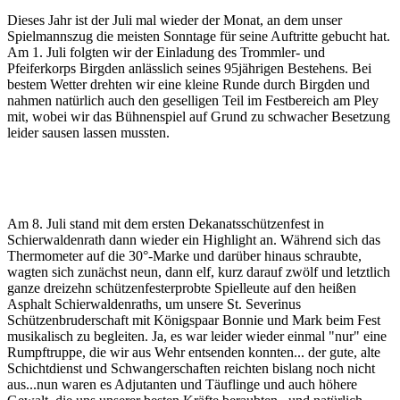
Dieses Jahr ist der Juli mal wieder der Monat, an dem unser
Spielmannszug die meisten Sonntage für seine Auftritte gebucht hat.
Am 1. Juli folgten wir der Einladung des Trommler- und
Pfeiferkorps Birgden anlässlich seines 95jährigen Bestehens. Bei
bestem Wetter drehten wir eine kleine Runde durch Birgden und
nahmen natürlich auch den geselligen Teil im Festbereich am Pley
mit, wobei wir das Bühnenspiel auf Grund zu schwacher Besetzung
leider sausen lassen mussten.
Am 8. Juli stand mit dem ersten Dekanatsschützenfest in
Schierwaldenrath dann wieder ein Highlight an. Während sich das
Thermometer auf die 30°-Marke und darüber hinaus schraubte,
wagten sich zunächst neun, dann elf, kurz darauf zwölf und letztlich
ganze dreizehn schützenfesterprobte Spielleute auf den heißen
Asphalt Schierwaldenraths, um unsere St. Severinus
Schützenbruderschaft mit Königspaar Bonnie und Mark beim Fest
musikalisch zu begleiten. Ja, es war leider wieder einmal "nur" eine
Rumpftruppe, die wir aus Wehr entsenden konnten... der gute, alte
Schichtdienst und Schwangerschaften reichten bislang noch nicht
aus...nun waren es Adjutanten und Täuflinge und auch höhere