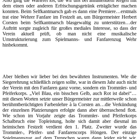
Also ging die Warterei los, die wir uns bei anhaltendem Regen mit
dem einen oder anderen Erfrischungsgetränk erträglicher machen
konnten. Beim Selfkantmarsch gab es dann eine Premiere…erstmals
trat eine Wehrer Fanfare im Festzelt an, um Bürgermeister Herbert
Corsten beim Selfkantmarsch blasgewaltig zu unterstützen…der
Auftritt sorgte zugleich für großes mediales Interesse, so dass der
Verein aktuell prüft, ob man nicht eine musikalische
Umstrukturierung zum Spielmanns- und Fanfarenzug Wehr
hinbekommt.
Aber bleiben wir lieber bei den bewährten Instrumenten. Wie die
Siegerehrung schließlich zeigen sollte, war in diesem Jahr auch nicht
der Verein mit den Fanfaren ganz vorne, sondern ein Trommler- und
Pfeiferkorps. „Viel Blau, ein bisschen Gelb, auch Rot ist dabei“…
mit diesen Worten setzte unser Bürgermeister zur mittlerweile schon
berühmtberüchtigten Farbenlehre à la Corsten an…die Verkündung
der einzelnen Platzierungen erfolgte dann aber überraschend flott.
Wie schon im Vorjahr zeigte das Trommler- und Pfeiferkorps
Schalbruch eine Topleistung, holte sich damit aber diesmal im
heimischen Festzelt verdient den 1. Platz. Zweiter wurde das
Trommler-, Pfeifer- und Fanfarencorps Höngen. Der einzige
Spielmannszug auf dem Treppchen waren dann leider nicht wir,