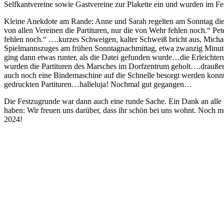
Selfkantvereine sowie Gastvereine zur Plakette ein und wurden im Fe
Kleine Anekdote am Rande: Anne und Sarah regelten am Sonntag die A
von allen Vereinen die Partituren, nur die von Wehr fehlen noch.“ Peter
fehlen noch.“ ….kurzes Schweigen, kalter Schweiß bricht aus, Michael
Spielmannszuges am frühen Sonntagnachmittag, etwa zwanzig Minuten
ging dann etwas runter, als die Datei gefunden wurde…die Erleichter
wurden die Partituren des Marsches im Dorfzentrum geholt….draußen s
auch noch eine Bindemaschine auf die Schnelle besorgt werden konnte
gedruckten Partituren…halleluja! Nochmal gut gegangen…
Die Festzugrunde war dann auch eine runde Sache. Ein Dank an alle 
haben: Wir freuen uns darüber, dass ihr schön bei uns wohnt. Noch 
2024!