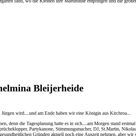
garten fand, wo die Kleinen ihre Martinstüte empfingen und die groß
helmina Bleijerheide
 Jürgen wird....und am Ende haben wir eine Königin aus Kirchroa...
 denn die Tagesplanung hatte es in sich....am Morgen stand erstmal ei
prücheklopper, Partykanone, Stimmungsmacher, DJ, St.Martin, Nikolau
esundheitlichen Gründen aktuell noch eine Auszeit nehmen, aber wir si