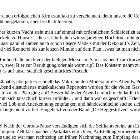
eder einen erfolgreichen Kirmesauftakt zu verzeichnen, denn unsere 80
 ausgelassen, aber friedlich feierten.
r kurzen Nacht steht man auf einmal mit ordentlichem Schlafdefizit au
in zu Hause?....dieses Jahr hatten wir sogar einen Hochdruckreiniger
i parallel kamen auch schon unsere Mädels mit der Deko auf’s Zelt. Wo
 viel Rennerei bis zur letzten Minute auf dem Plan…was tut man nicht 
Houben hatte noch vor der heiligen Messe am Samstagabend zum kurze
n, zwei Bier zur Beruhigung oder als warm-up? Das Knistern nahm zu
s auf unser stattlich geschmücktes Festzelt.
ßt hatte, übergab er schnell das Mikro an den Moderator des Abends, Pe
Abend einstudiertes musikalisches Repertoire wurden für die vielen Gä
 zu, der Plan ging auf! Besser hätte der Abend einfach nicht laufen 
m sich tatsächlich kürzer anfühlte….und dann war es geschafft! Erlei
iel Lob und Anerkennung empfangen und händeschüttelnd suchte sich 
lange nicht vorbei. Eingeheizt von der Band „De Heggeströver“ wurde 
 Nach der Corona-Pause verständigten sich die Selfkantvereine am End
rgen: Zelt klar machen, Parkplatz einrichten, Aufstellung vorbereite
us und so war man rechtzeitig am frühen Nachmittag zum Empfang der a