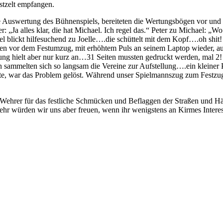
stzelt empfangen.
uswertung des Bühnenspiels, bereiteten die Wertungsbögen vor und sa
: „Ja alles klar, die hat Michael. Ich regel das.“ Peter zu Michael: „Wo
 blickt hilfesuchend zu Joelle….die schüttelt mit dem Kopf….oh shit! .
 vor dem Festumzug, mit erhöhtem Puls an seinem Laptop wieder, auf
ung hielt aber nur kurz an…31 Seiten mussten gedruckt werden, mal 2!
ammelten sich so langsam die Vereine zur Aufstellung….ein kleiner Pap
, war das Problem gelöst. Während unser Spielmannszug zum Festzug st
Wehrer für das festliche Schmücken und Beflaggen der Straßen und Hä
mehr würden wir uns aber freuen, wenn ihr wenigstens an Kirmes Inter