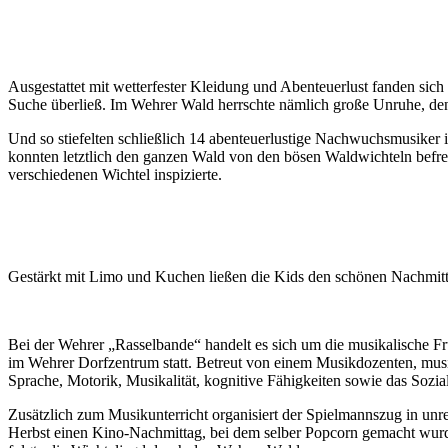
Ausgestattet mit wetterfester Kleidung und Abenteuerlust fanden sich
Suche überließ. Im Wehrer Wald herrschte nämlich große Unruhe, den
Und so stiefelten schließlich 14 abenteuerlustige Nachwuchsmusike
konnten letztlich den ganzen Wald von den bösen Waldwichteln befre
verschiedenen Wichtel inspizierte.
Gestärkt mit Limo und Kuchen ließen die Kids den schönen Nachmitt
Bei der Wehrer „Rasselbande“ handelt es sich um die musikalische F
im Wehrer Dorfzentrum statt. Betreut von einem Musikdozenten, mus
Sprache, Motorik, Musikalität, kognitive Fähigkeiten sowie das Sozial
Zusätzlich zum Musikunterricht organisiert der Spielmannszug in un
Herbst einen Kino-Nachmittag, bei dem selber Popcorn gemacht wurde