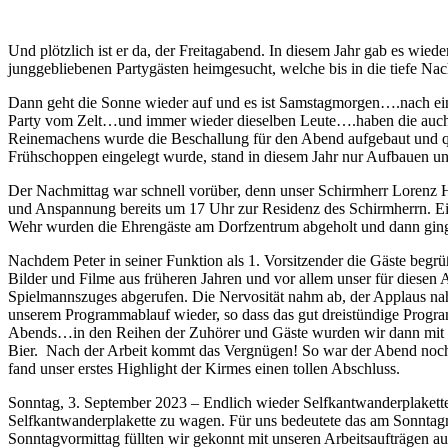
Und plötzlich ist er da, der Freitagabend. In diesem Jahr gab es wi
junggebliebenen Partygästen heimgesucht, welche bis in die tiefe Nacht
Dann geht die Sonne wieder auf und es ist Samstagmorgen….nach eine
Party vom Zelt…und immer wieder dieselben Leute….haben die auch ke
Reinemachens wurde die Beschallung für den Abend aufgebaut und quas
Frühschoppen eingelegt wurde, stand in diesem Jahr nur Aufbauen und
Der Nachmittag war schnell vorüber, denn unser Schirmherr Lorenz 
und Anspannung bereits um 17 Uhr zur Residenz des Schirmherrn. Ei
Wehr wurden die Ehrengäste am Dorfzentrum abgeholt und dann ging e
Nachdem Peter in seiner Funktion als 1. Vorsitzender die Gäste begrü
Bilder und Filme aus früheren Jahren und vor allem unser für diesen 
Spielmannszuges abgerufen. Die Nervosität nahm ab, der Applaus nahm
unserem Programmablauf wieder, so dass das gut dreistündige Program
Abends…in den Reihen der Zuhörer und Gäste wurden wir dann mit v
Bier. Nach der Arbeit kommt das Vergnügen! So war der Abend noch 
fand unser erstes Highlight der Kirmes einen tollen Abschluss.
Sonntag, 3. September 2023 – Endlich wieder Selfkantwanderplakette!
Selfkantwanderplakette zu wagen. Für uns bedeutete das am Sonntagmo
Sonntagvormittag füllten wir gekonnt mit unseren Arbeitsaufträgen a