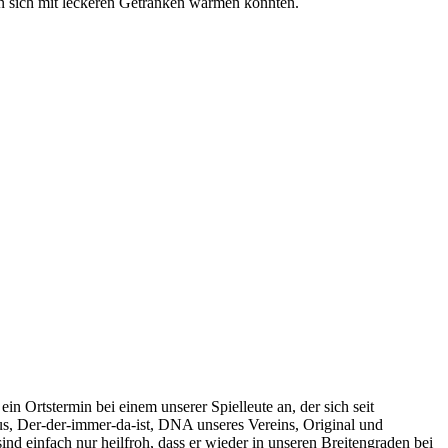
en sich mit leckeren Getränken wärmen konnten.
n Ortstermin bei einem unserer Spielleute an, der sich seit
s, Der-der-immer-da-ist, DNA unseres Vereins, Original und
nd einfach nur heilfroh, dass er wieder in unseren Breitengraden bei