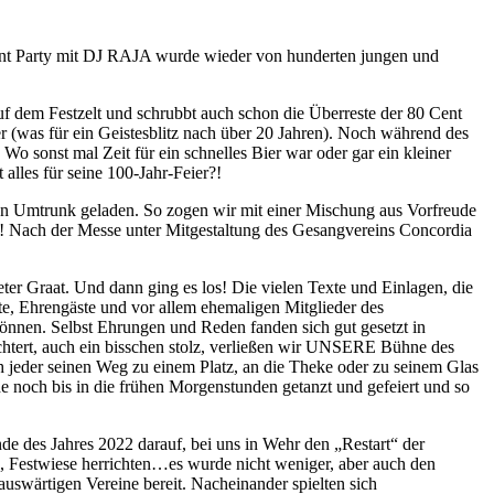
 Cent Party mit DJ RAJA wurde wieder von hunderten jungen und
f dem Festzelt und schrubbt auch schon die Überreste der 80 Cent
 (was für ein Geistesblitz nach über 20 Jahren). Noch während des
 sonst mal Zeit für ein schnelles Bier war oder gar ein kleiner
alles für seine 100-Jahr-Feier?!
n Umtrunk geladen. So zogen wir mit einer Mischung aus Vorfreude
! Nach der Messe unter Mitgestaltung des Gesangvereins Concordia
ter Graat. Und dann ging es los! Die vielen Texte und Einlagen, die
ste, Ehrengäste und vor allem ehemaligen Mitglieder des
können. Selbst Ehrungen und Reden fanden sich gut gesetzt in
chtert, auch ein bisschen stolz, verließen wir UNSERE Bühne des
jeder seinen Weg zu einem Platz, an die Theke oder zu seinem Glas
noch bis in die frühen Morgenstunden getanzt und gefeiert und so
e des Jahres 2022 darauf, bei uns in Wehr den „Restart“ der
n, Festwiese herrichten…es wurde nicht weniger, aber auch den
uswärtigen Vereine bereit. Nacheinander spielten sich