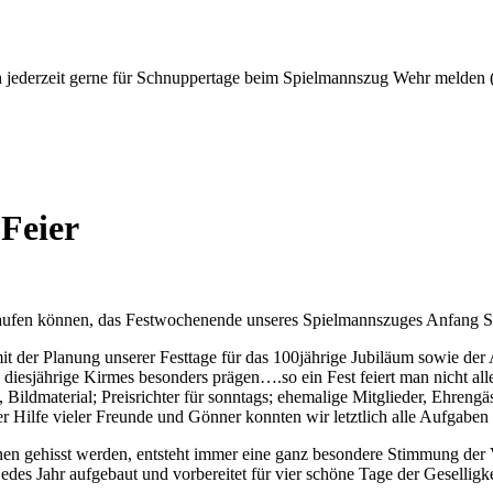
ch jederzeit gerne für Schnuppertage beim Spielmannszug Wehr melden
Feier
 laufen können, das Festwochenende unseres Spielmannszuges Anfang
it der Planung unserer Festtage für das 100jährige Jubiläum sowie der
ie diesjährige Kirmes besonders prägen….so ein Fest feiert man nicht alle
Bildmaterial; Preisrichter für sonntags; ehemalige Mitglieder, Ehrengäs
ilfe vieler Freunde und Gönner konnten wir letztlich alle Aufgaben
 gehisst werden, entsteht immer eine ganz besondere Stimmung der Vo
jedes Jahr aufgebaut und vorbereitet für vier schöne Tage der Gesellig