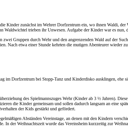
 die Kinder zunächst im Wehrer Dorfzentrum ein, wo ihnen Waldi, der Wa
n Waldwichtel trieben ihr Unwesen. Aufgabe der Kinder war es nun, d
r in zwei Gruppen durch Wehr und den angrenzenden Wald auf der Suc
ien. Nach etwa einer Stunde kehrten die mutigen Abenteurer wieder zu
ag im Dorfzentrum bei Stopp-Tanz und Kinderdisko ausklingen, ehe s
rüherziehung des Spielmannszuges Wehr (Kinder ab 3 ½ Jahren). Diese 
izieren die Kinder gemeinsam und sollen dadurch langsam an eine spä
verhalten der Kids gestärkt und gefördert.
regelmäßigen Abständen Vereinstage, an denen mit den Kindern versch
. In der Weihnachtszeit wurde das Vereinsheim kurzzeitig zur Weihna