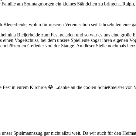
Familie am Sonntagmorgen ein kleines Ständchen zu bringen...Ralph, du 
Bleijerheide, wohin für unseren Verein schon seit Jahrzehnten eine gan
ilhelmina Bleijerheide zum Fest geladen und so war es uns eine große E
einen Vogelschuss, bei dem unsere Spielleute sogar ihren eigenen Vo
nem hölzernen Gefieder von der Stange. An dieser Stelle nochmals her
lle Fest in eurem Kirchroa 😀 ...danke an die coolen Schießmeister von
te es unser Spielmannszug gar nicht allzu weit. Da wir auch für den He