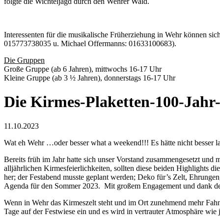
folgte die Wichteljagd durch den Wehrer Wald.
Interessenten für die musikalische Früherziehung in Wehr können si
015773738035 u. Michael Offermanns: 01633100683).
Die Gruppen
Große Gruppe (ab 6 Jahren), mittwochs 16-17 Uhr
Kleine Gruppe (ab 3 ½ Jahren), donnerstags 16-17 Uhr
Die Kirmes-Plaketten-100-Jahr-
11.10.2023
Wat eh Wehr …oder besser what a weekend!!! Es hätte nicht besser
Bereits früh im Jahr hatte sich unser Vorstand zusammengesetzt und m
alljährlichen Kirmesfeierlichkeiten, sollten diese beiden Highlights d
her; der Festabend musste geplant werden; Deko für’s Zelt, Ehrungen, 
Agenda für den Sommer 2023. Mit großem Engagement und dank der H
Wenn in Wehr das Kirmeszelt steht und im Ort zunehmend mehr Fahnen
Tage auf der Festwiese ein und es wird in vertrauter Atmosphäre wie 