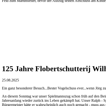
Feld zum Martinsfeuer, bevor der Aufzug seinen Abschluss am Kinder
125 Jahre Flobertschutterij Wil
25.08.2025
Ein ganz besonderer Besuch...Bester Vogelschuss ever...wenn Jörg zu
An diesem Sonntag war unser Spielmannszug schon früh auf den Beinen,
Jahresanfang wieder zurück ins Leben gekämpft hat. Unser Ralph - S
Bürgermeister hätte er wahrscheinlich auch noch gemacht - muss aus g