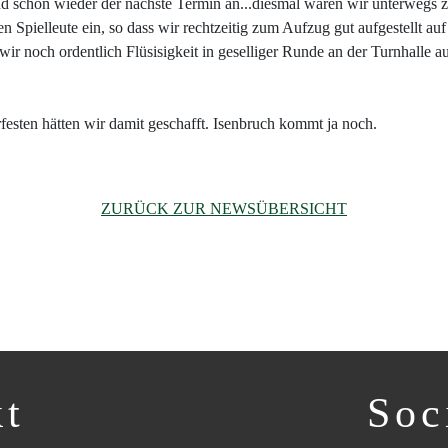
nd schon wieder der nächste Termin an...diesmal waren wir unterwegs z
ten Spielleute ein, so dass wir rechtzeitig zum Aufzug gut aufgestellt 
ir noch ordentlich Flüsisigkeit in geselliger Runde an der Turnhalle a
rfesten hätten wir damit geschafft. Isenbruch kommt ja noch.
ZURÜCK ZUR NEWSÜBERSICHT
kt
Soc