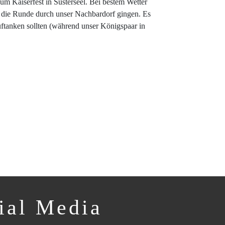
um Kaiserfest in Süsterseel. Bei bestem Wetter
auf die Runde durch unser Nachbardorf gingen. Es
uftanken sollten (während unser Königspaar in
ial Media