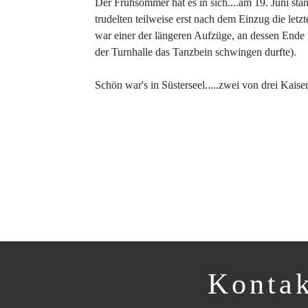
Der Frühsommer hat es in sich....am 19. Juni sta
trudelten teilweise erst nach dem Einzug die letz
war einer der längeren Aufzüge, an dessen Ende w
der Turnhalle das Tanzbein schwingen durfte).
Schön war's in Süsterseel.....zwei von drei Kaise
Konta